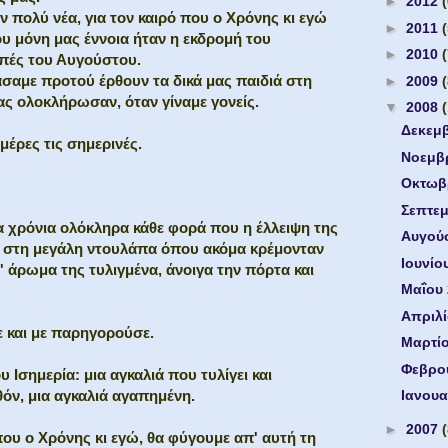
►
2012
ν πολύ νέα, για τον καιρό που ο Χρόνης κι εγώ
►
2011
υ μόνη μας έννοια ήταν η εκδρομή του
►
2010
οπές του Αυγούστου.
άσαμε προτού έρθουν τα δικά μας παιδιά στη
►
2009
μας ολοκλήρωσαν, όταν γίναμε γονείς.
▼
2008
Δεκεμ
μέρες τις σημερινές.
Νοεμβ
Οκτωβ
Σεπτε
ια χρόνια ολόκληρα κάθε φορά που η έλλειψη της
Αυγού
α στη μεγάλη ντουλάπα όπου ακόμα κρέμονταν
Ιουνίο
τ' άρωμα της τυλιγμένα, άνοιγα την πόρτα και
Μαΐου
Απριλ
ζε και με παρηγορούσε.
Μαρτί
Φεβρο
υ Ισημερία: μια αγκαλιά που τυλίγει και
θόν, μια αγκαλιά αγαπημένη.
Ιανουα
►
2007
που ο Χρόνης κι εγώ, θα φύγουμε απ' αυτή τη