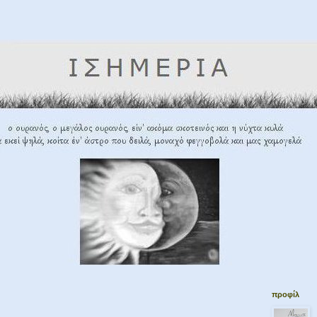
προφίλ