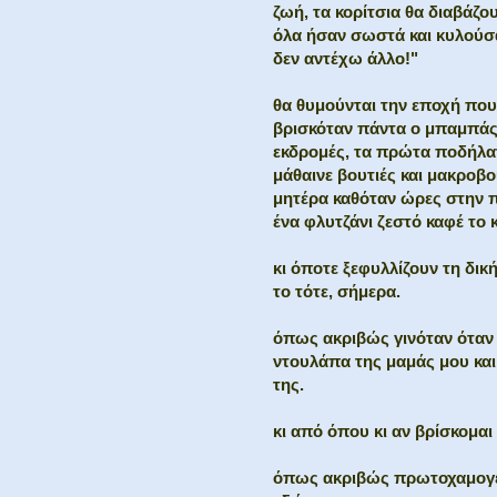
ζωή, τα κορίτσια θα διαβάζ
όλα ήσαν σωστά και κυλούσα
δεν αντέχω άλλο!"
θα θυμούνται την εποχή που
βρισκόταν πάντα ο μπαμπάς κ
εκδρομές, τα πρώτα ποδήλατ
μάθαινε βουτιές και μακροβ
μητέρα καθόταν ώρες στην πα
ένα φλυτζάνι ζεστό καφέ το 
κι όποτε ξεφυλλίζουν τη δική
το τότε, σήμερα.
όπως ακριβώς γινόταν όταν χ
ντουλάπα της μαμάς μου κα
της.
κι από όπου κι αν βρίσκομαι 
όπως ακριβώς πρωτοχαμογέ