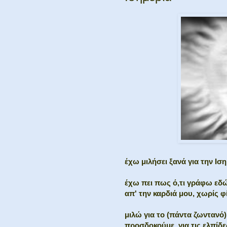
έχω μιλήσει ξανά για την Ισ
έχω πει πως ό,τι γράφω εδώ,
απ' την καρδιά μου, χωρίς 
μιλώ για το (πάντα ζωντανό)
προσδοκούμε, για τις ελπίδε