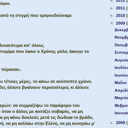
►
2012
ύριο.
►
2011
, από τη στιγμή που τραγουδούσαμε
►
2010
▼
2009
Δεκεμ
Νοεμβ
Οκτωβ
δυνατότερα απ' όλους
ντομίμα που έκανε ο Χρόνης μόλις άκουγε το
Σεπτε
Αυγού
Ιουλίο
 πέρασαν..
Ιουνίο
ου τέτοιες μέρες. το κάνω σε ανύποπτο χρόνο,
Μαΐου
λίδες άλλοτε βγαίνουν περισσότερες κι άλλοτε
Απριλ
Μαρτί
μερών: να συμμαζέψω το παράφορο του
Φεβρο
όταν ο άλλος με κοιτάζει σοβαρός, να μη
Ιανουα
α μη κάνω δουλειές μετά τις δώδεκα το βράδυ,
►
2008
, να μη κολλάω στην Ελένη, να μη κυνηγάω μ'