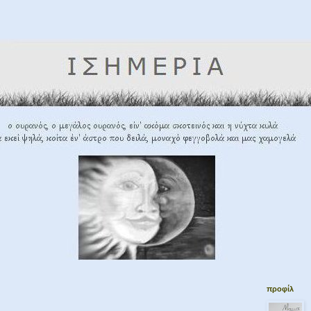
προφίλ