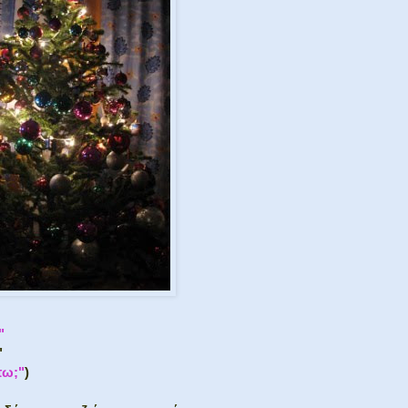
"
"
πω;"
)