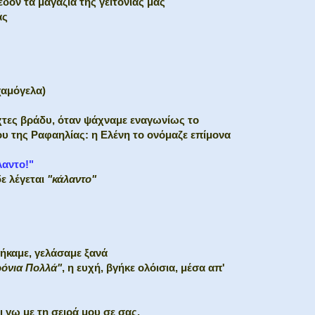
εδόν τα μαγαζιά της γειτονιάς μας
άς
χαμόγελα)
χτες βράδυ, όταν ψάχναμε εναγωνίως το
υ της Ραφαηλίας: η Ελένη το ονόμαζε επίμονα
λαντο!"
δε λέγεται
"κάλαντο"
ήκαμε, γελάσαμε ξανά
όνια Πολλά"
, η ευχή, βγήκε ολόισια, μέσα απ'
 γω με τη σειρά μου σε σας,