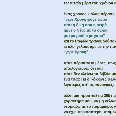
τελευταία μέρα του χρόνου α
ένας χρόνος κιόλας πέρασε
"
γέρε Χρόνη
φύγε τώρα
πάει η δική σου η σειρά
ήρθε ο Νέος με τα δώρα
με τραγούδια με χαρά"
και το Ραφάκι τραγουδούσε 
κι όλοι γελούσαμε με την πα
"
γέρε Χρόνη
"
πότε πέρασαν οι μέρες, πως
απολογισμός; όχι δα!
πότε δεν κλείνω τα βιβλία μ
ένα τσαφ! κι οι κόκκινες σε
λιγότερες απ' τις κανονικές.
άλλη μια προσπάθεια 365 η
χαρακτήρα μου, να μη γελάω 
νευριάζω με το παραμικρό, ν
να έχω περισσότερη υπομονή