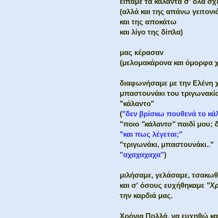
είπαμε τα καλάντα σ' όλα σχ
(αλλά και της απάνω γειτονι
και της αποκάτω
και λίγο της δίπλα)
μας κέρασαν
(μελομακάρονα και όμορφα 
διαφωνήσαμε με την Ελένη 
μπαστουνάκι του τριγωνακίο
"κάλαντο"
(
"δεν βρίσκω πουθενά το κά
"ποιο
"κάλαντο"
παιδί μου; 
"και πως λέγεται;"
"τριγωνάκι, μπαστουνάκι.."
"αχαχαχαχα"
)
μιλήσαμε, γελάσαμε, τσακωθ
και σ' όσους ευχήθηκαμε
"Χρ
την καρδιά μας.
Χρόνια Πολλά, να ευχηθώ και