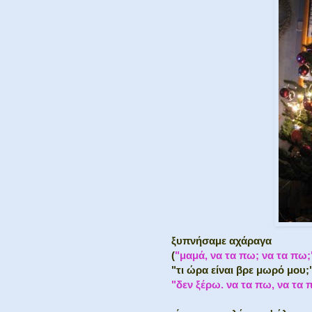
ξυπνήσαμε αχάραγα
(
"μαμά, να τα πω; να τα πω;
"τι ώρα είναι βρε μωρό μου;
"δεν ξέρω. να τα πω, να τα 