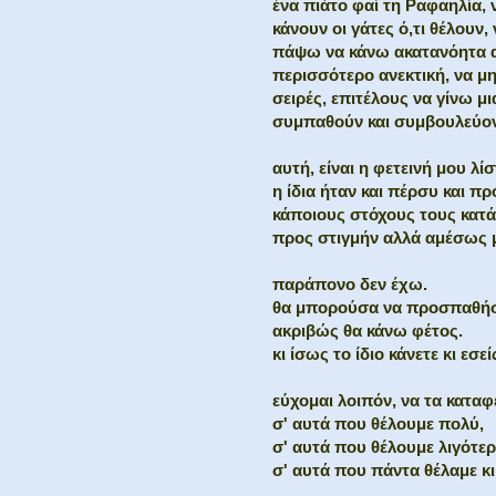
ένα πιάτο φαί τη Ραφαηλία, 
κάνουν οι γάτες ό,τι θέλουν
πάψω να κάνω ακατανόητα ασ
περισσότερο ανεκτική, να μ
σειρές, επιτέλους να γίνω μ
συμπαθούν και συμβουλεύον
αυτή, είναι η φετεινή μου λίσ
η ίδια ήταν και πέρσυ και πρ
κάποιους στόχους τους κατά
προς στιγμήν αλλά αμέσως μ
παράπονο δεν έχω.
θα μπορούσα να προσπαθήσ
ακριβώς θα κάνω φέτος.
κι ίσως το ίδιο κάνετε κι εσεί
εύχομαι λοιπόν, να τα καταφ
σ' αυτά που θέλουμε πολύ,
σ' αυτά που θέλουμε λιγότερ
σ' αυτά που πάντα θέλαμε κι