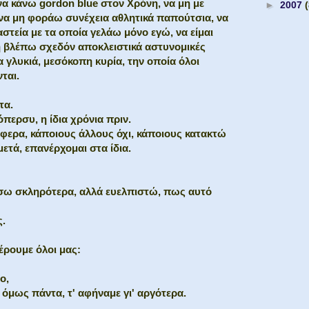
να κάνω gordon blue στον Χρόνη, να μη με
►
2007
, να μη φοράω συνέχεια αθλητικά παπούτσια, να
τεία με τα οποία γελάω μόνο εγώ, να είμαι
η βλέπω σχεδόν αποκλειστικά αστυνομικές
ια γλυκιά, μεσόκοπη κυρία, την οποία όλοι
ται.
τα.
όπερσυ, η ίδια χρόνια πριν.
φερα, κάποιους άλλους όχι, κάποιους κατακτώ
ετά, επανέρχομαι στα ίδια.
ω σκληρότερα, αλλά ευελπιστώ, πως αυτό
ς.
έρουμε όλοι μας:
ο,
 όμως πάντα, τ' αφήναμε γι' αργότερα.