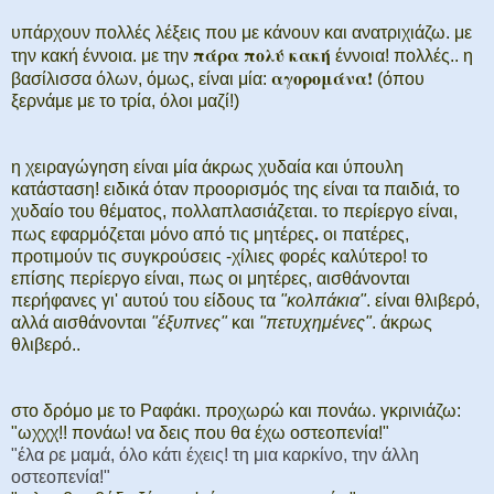
υπάρχουν πολλές λέξεις που με κάνουν και ανατριχιάζω. με
πάρα πολύ κακή
την κακή έννοια. με την
έννοια! πολλές.. η
αγορομάνα!
βασίλισσα όλων, όμως, είναι μία:
(όπου
ξερνάμε με το τρία, όλοι μαζί!)
η χειραγώγηση είναι μία άκρως χυδαία και ύπουλη
κατάσταση! ειδικά όταν προορισμός της είναι τα παιδιά, το
χυδαίο του θέματος, πολλαπλασιάζεται. το περίεργο είναι,
.
πως εφαρμόζεται μόνο από τις μητέρες
οι πατέρες,
προτιμούν τις συγκρούσεις -χίλιες φορές καλύτερο! το
επίσης περίεργο είναι, πως οι μητέρες, αισθάνονται
περήφανες γι' αυτού του είδους τα
"κολπάκια"
. είναι θλιβερό,
αλλά αισθάνονται
"έξυπνες"
και
"πετυχημένες"
. άκρως
θλιβερό..
στο δρόμο με το Ραφάκι. προχωρώ και πονάω. γκρινιάζω:
"ωχχχ!! πονάω! να δεις που θα έχω οστεοπενία!"
"έλα ρε μαμά, όλο κάτι έχεις! τη μια καρκίνο, την άλλη
οστεοπενία!"