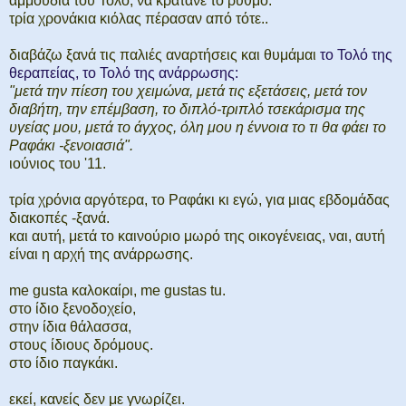
αμμουδιά του Τολό, να κρατάνε το ρυθμό.
τρία χρονάκια κιόλας πέρασαν από τότε..
διαβάζω ξανά τις παλιές αναρτήσεις και θυμάμαι
το Τολό της
θεραπείας, το Τολό της ανάρρωσης:
"μετά την πίεση του χειμώνα, μετά τις εξετάσεις, μετά τον
διαβήτη, την επέμβαση, το διπλό-τριπλό τσεκάρισμα της
υγείας μου, μετά το άγχος, όλη μου η έννοια το τι θα φάει το
Ραφάκι -ξενοιασιά".
ιούνιος του '11.
τρία χρόνια αργότερα, το Ραφάκι κι εγώ, για μιας εβδομάδας
διακοπές -ξανά.
και αυτή, μετά το καινούριο μωρό της οικογένειας, ναι, αυτή
είναι η αρχή της ανάρρωσης.
me gusta καλοκαίρι, me gustas tu.
στο ίδιο ξενοδοχείο,
στην ίδια θάλασσα,
στους ίδιους δρόμους.
στο ίδιο παγκάκι.
εκεί, κανείς δεν με γνωρίζει.