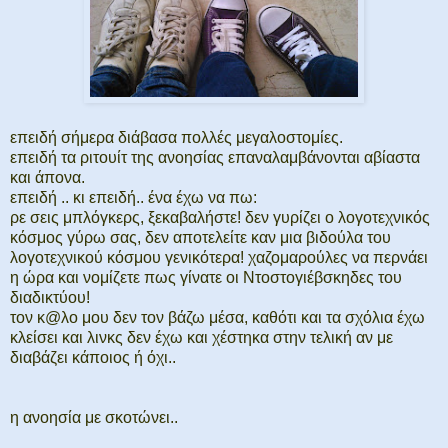
επειδή σήμερα διάβασα πολλές μεγαλοστομίες.
επειδή τα ριτουίτ της ανοησίας επαναλαμβάνονται αβίαστα
και άπονα.
επειδή .. κι επειδή.. ένα έχω να πω:
ρε σεις μπλόγκερς, ξεκαβαλήστε! δεν γυρίζει ο λογοτεχνικός
κόσμος γύρω σας, δεν αποτελείτε καν μια βιδούλα του
λογοτεχνικού κόσμου γενικότερα! χαζομαρούλες να περνάει
η ώρα και νομίζετε πως γίνατε οι Ντοστογιέβσκηδες του
διαδικτύου!
τον κ@λο μου δεν τον βάζω μέσα, καθότι και τα σχόλια έχω
κλείσει και λινκς δεν έχω και χέστηκα στην τελική αν με
διαβάζει κάποιος ή όχι..
η ανοησία με σκοτώνει..