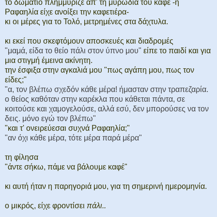
το δωμάτιο πλημμύριζε απ' τη μυρωδιά του καφέ -η
Ραφαηλία είχε ανοίξει την καφετιέρα-
κι οι μέρες για το Τολό, μετρημένες στα δάχτυλα.
κι εκεί που σκεφτόμουν αποσκευές και διαδρομές
"μαμά, είδα το θείο πάλι στον ύπνο μου"
είπε το παιδί και για
μια στιγμή έμεινα ακίνητη.
την έσφιξα στην αγκαλιά μου "πως αγάπη μου, πως τον
είδες;"
"α, τον βλέπω σχεδόν κάθε μέρα! ήμασταν στην τραπεζαρία.
ο θείος καθόταν στην καρέκλα που κάθεται πάντα, σε
κοιτούσε και χαμογελούσε, αλλά εσύ, δεν μπορούσες να τον
δεις. μόνο εγώ τον βλέπω"
"και τ' ονειρεύεσαι συχνά Ραφαηλία;"
"αν όχι κάθε μέρα, τότε μέρα παρά μέρα"
τη φίλησα
"άντε σήκω, πάμε να βάλουμε καφέ"
κι αυτή ήταν η παρηγοριά μου, για τη σημερινή ημερομηνία.
ο μικρός, είχε φροντίσει
πάλι..