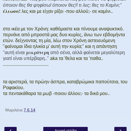
όποιον θες θα ψηφίσω! όποιον θες!! τι λες; θες το Καμίνι;"
έλιωσα!
λες και με είχαν ρίξει -που αλλού;- σε καμίνι..
στο ικέα με τον Χρόνη: καθόμαστε και πίνουμε αναψυκτικό.
περνάνε από μπροστά μας δυο κυρίες, άνω των εβδομήντα
ετών. δείχνοντας τη μία, λέω στον Χρόνη αστειευόμενη
"φαίνομαι ίδια ηλικία μ' αυτή την κυρία;" και η απάντηση
μικρότερη
"αυτή είναι
από σένα, αλλά φαίνεται μεγαλύτερη
γιατί είναι υπέρβαρη.."
aka τα 'θελα και τα 'παθα..
.......................................
τα αριστερά, τα πρώην άσπρα, καταβρώμικα παπούτσια, του
Ραφακίου.
τα πεντακάθαρα τα μωβ -ποιου άλλου;- τα δικά μου..
Μαριλένα
7.6.14
‹
›
Αρχική σελίδα