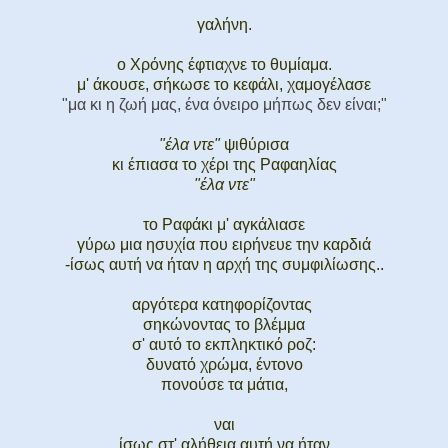
γαλήνη.
ο Χρόνης έφτιαχνε το θυμίαμα.
μ' άκουσε, σήκωσε το κεφάλι, χαμογέλασε
"μα κι η ζωή μας, ένα όνειρο μήπως δεν είναι;"
"έλα ντε"
ψιθύρισα
κι έπιασα το χέρι της Ραφαηλίας
"έλα ντε"
το Ραφάκι μ' αγκάλιασε
γύρω μια ησυχία που ειρήνευε την καρδιά
-ίσως αυτή να ήταν η αρχή της συμφιλίωσης..
αργότερα κατηφορίζοντας
σηκώνοντας το βλέμμα
σ' αυτό το εκπληκτικό ροζ:
δυνατό χρώμα, έντονο
πονούσε τα μάτια,
ναι
ίσως στ' αλήθεια αυτή να ήταν