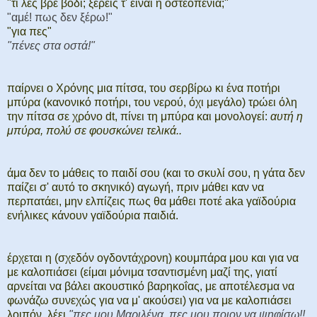
"τι λες βρε βόδι; ξέρεις τ' είναι η οστεοπενία;"
"αμέ! πως δεν ξέρω!"
"για πες"
"πένες στα οστά!"
παίρνει ο Χρόνης μια πίτσα, του σερβίρω κι ένα ποτήρι
μπύρα (κανονικό ποτήρι, του νερού, όχι μεγάλο) τρώει όλη
την πίτσα σε χρόνο dt, πίνει τη μπύρα και μονολογεί:
αυτή η
μπύρα, πολύ σε φουσκώνει τελικά..
άμα δεν το μάθεις το παιδί σου (και το σκυλί σου, η γάτα δεν
παίζει σ' αυτό το σκηνικό) αγωγή, πριν μάθει καν να
περπατάει, μην ελπίζεις πως θα μάθει ποτέ aka γαϊδούρια
ενήλικες κάνουν γαϊδούρια παιδιά.
έρχεται η (σχεδόν ογδοντάχρονη) κουμπάρα μου και για να
με καλοπιάσει (είμαι μόνιμα τσαντισμένη μαζί της, γιατί
αρνείται να βάλει ακουστικό βαρηκοΐας, με αποτέλεσμα να
φωνάζω συνεχώς για να μ' ακούσει) για να με καλοπιάσει
λοιπόν, λέει
"πες μου Μαριλένα, πες μου ποιον να ψηφίσω!!