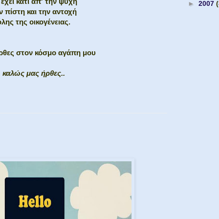
 έχει κάτι απ' την ψυχή
►
2007
ν πίστη και την αντοχή
όλης της οικογένειας.
ρθες στον κόσμο αγάπη μου
καλώς μας ήρθες..