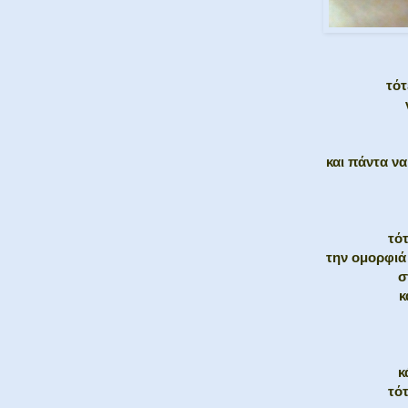
τό
και πάντα ν
τό
την ομορφιά
σ
κ
κ
τό