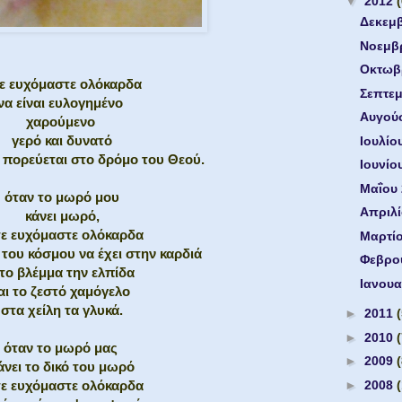
▼
2012
Δεκεμ
Νοεμβ
Οκτωβ
τε ευχόμαστε ολόκαρδα
Σεπτε
να είναι ευλογημένο
Αυγού
χαρούμενο
γερό και δυνατό
Ιουλίο
α πορεύεται στο δρόμο του Θεού.
Ιουνίο
Μαΐου
όταν το μωρό μου
Απριλ
κάνει μωρό,
τε ευχόμαστε ολόκαρδα
Μαρτί
 του κόσμου να έχει στην καρδιά
Φεβρο
το βλέμμα την ελπίδα
Ιανουα
αι το ζεστό χαμόγελο
στα χείλη τα γλυκά.
►
2011
►
2010
όταν το μωρό μας
►
2009
άνει το δικό του μωρό
►
2008
τε ευχόμαστε ολόκαρδα