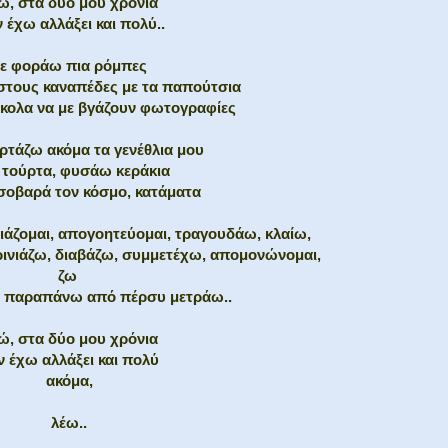
ώ, στα δύο μου χρόνια
ν έχω αλλάξει και πολύ..
ε φοράω πια ρόμπες
στους καναπέδες με τα παπούτσια
κολα να με βγάζουν φωτογραφίες
ρτάζω ακόμα τα γενέθλια μου
 τούρτα, φυσάω κεράκια
σοβαρά τον κόσμο, κατάματα
άζομαι, απογοητεύομαι, τραγουδάω, κλαίω,
κρινιάζω, διαβάζω, συμμετέχω, απομονώνομαι,
ζω
νο παραπάνω από πέρσυ μετράω..
ώ, στα δύο μου χρόνια
ν έχω αλλάξει και πολύ
ακόμα,
λέω..