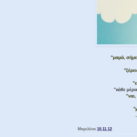
"μαμά, σήμ
"ξέρε
"
"κάθε μέρα
"ναι,
"
.
Μαριλένα
10.11.12