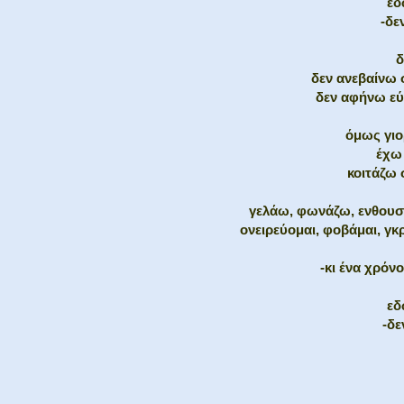
εδ
-δε
δ
δεν ανεβαίνω 
δεν αφήνω εύ
όμως γιο
έχω
κοιτάζω 
γελάω, φωνάζω, ενθουσι
ονειρεύομαι, φοβάμαι, γ
-κι ένα χρό
εδ
-δε