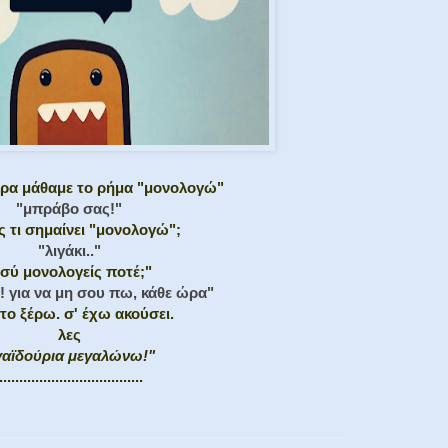
ερα μάθαμε το ρήμα "μονολογώ"
"μπράβο σας!"
ις τι σημαίνει "μονολογώ";
"λιγάκι.."
εσύ μονολογείς ποτέ;"
! για να μη σου πω, κάθε ώρα"
 το ξέρω. σ' έχω ακούσει.
λες
γαϊδούρια μεγαλώνω!"
....................................