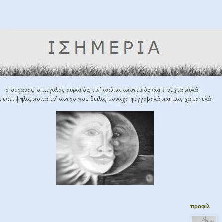
προφίλ