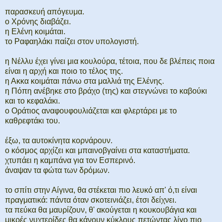
παρασκευή απόγευμα.
ο Χρόνης διαβάζει.
η Ελένη κοιμάται.
το Ραφαηλάκι παίζει στον υπολογιστή.
η Νέλλυ έχει γίνει μια κουλούρα, τέτοια, που δε βλέπεις ποια
είναι η αρχή και ποιο το τέλος της.
η Ακκα κοιμάται πάνω στα μαλλιά της Ελένης.
η Πόπη ανέβηκε στο βράχο (της) και στεγνώνει το καβούκι
και το κεφαλάκι.
ο Οράτιος αναφουφουλιάζεται και φλερτάρει με το
καθρεφτάκι του.
έξω, τα αυτοκίνητα κορνάρουν.
ο κόσμος αρχίζει και μπαινοβγαίνει στα καταστήματα.
χτυπάει η καμπάνα για τον Εσπερινό.
άναψαν τα φώτα των δρόμων.
το σπίτι στην Αίγινα, θα στέκεται πιο λευκό απ' ό,τι είναι
πραγματικά: πάντα όταν σκοτεινιάζει, έτσι δείχνει.
τα πεύκα θα μαυρίζουν, θ' ακούγεται η κουκουβάγια και
μικρές νυχτερίδες θα κάνουν κύκλους πετώντας λίγο πιο