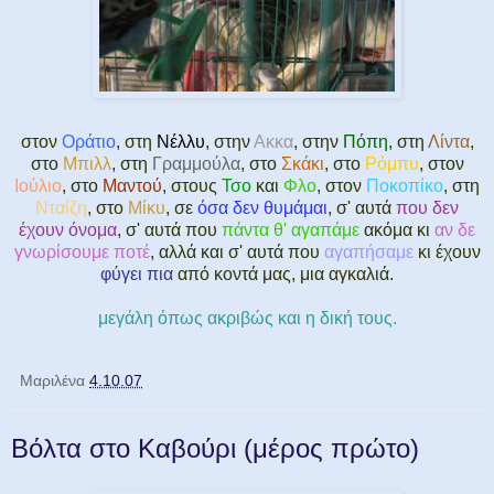
στον
Οράτιο
, στη
Νέλλυ
, στην
Ακκα
, στην
Πόπη
, στη
Λίντα
,
στο
Μπιλλ
, στη
Γραμμούλα
, στο
Σκάκι
, στο
Ρόμπυ
, στον
Ιούλιο
, στο
Μαντού
, στους
Τσο
και
Φλο
, στον
Ποκοπίκο
, στη
Νταίζη
, στο
Μίκυ
, σε
όσα δεν θυμάμαι
, σ' αυτά
που δεν
έχουν όνομα
, σ' αυτά που
πάντα θ' αγαπάμε
ακόμα κι
αν δε
γνωρίσουμε ποτέ
, αλλά και σ' αυτά που
αγαπήσαμε
κι έχουν
φύγει πια
από κοντά μας, μια αγκαλιά.
μεγάλη όπως ακριβώς και η δική τους.
Μαριλένα
4.10.07
Bόλτα στο Καβούρι (μέρος πρώτο)