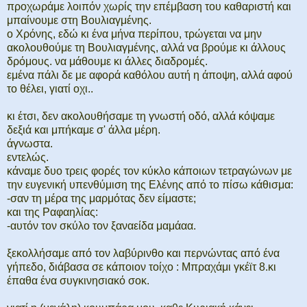
προχωράμε λοιπόν χωρίς την επέμβαση του καθαριστή και
μπαίνουμε στη Βουλιαγμένης.
ο Χρόνης, εδώ κι ένα μήνα περίπου, τρώγεται να μην
ακολουθούμε τη Βουλιαγμένης, αλλά να βρούμε κι άλλους
δρόμους. να μάθουμε κι άλλες διαδρομές.
εμένα πάλι δε με αφορά καθόλου αυτή η άποψη, αλλά αφού
το θέλει, γιατί οχι..
κι έτσι, δεν ακολουθήσαμε τη γνωστή οδό, αλλά κόψαμε
δεξιά και μπήκαμε σ' άλλα μέρη.
άγνωστα.
εντελώς.
κάναμε δυο τρεις φορές τον κύκλο κάποιων τετραγώνων με
την ευγενική υπενθύμιση της Ελένης από το πίσω κάθισμα:
-σαν τη μέρα της μαρμότας δεν είμαστε;
και της Ραφαηλίας:
-αυτόν τον σκύλο τον ξαναείδα μαμάαα.
ξεκολλήσαμε από τον λαβύρινθο και περνώντας από ένα
γήπεδο, διάβασα σε κάποιον τοίχο : Μπραχάμι γκέϊτ 8.κι
έπαθα ένα συγκινησιακό σοκ.