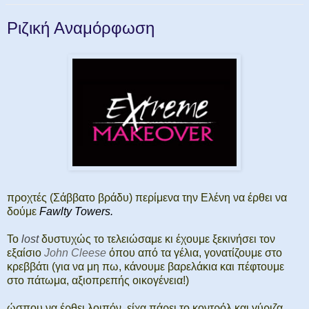
Ριζική Αναμόρφωση
προχτές (Σάββατο βράδυ) περίμενα την Ελένη να έρθει να
δούμε
Fawlty Towers.
Το
lost
δυστυχώς το τελειώσαμε κι έχουμε ξεκινήσει τον
εξαίσιο
John Cleese
όπου από τα γέλια, γονατίζουμε στο
κρεββάτι (για να μη πω, κάνουμε βαρελάκια και πέφτουμε
στο πάτωμα, αξιοπρεπής οικογένεια!)
ώσπου να έρθει λοιπόν, είχα πάρει το κοντρόλ και γύριζα