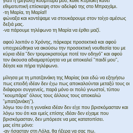
γιατί η (μεγάλη) κουμπάρα μου, καθε Κυριακή κάνει
εθιμοτυπική επίσκεψη στον αδελφό της στο Μπραχάμι.
-τη Μαρία, τη Μαρία!!
φώναξα και κοντέψαμε να στουκάρουμε στον τοίχο αμέσως
δεξιά μας.
-να πάρουμε τηλέφωνο τη Μαρία να έρθει μαζί.
αφού λοιπόν ο Χρόνης, πάρκαρε προσεκτικά και αφού
υποχρεώθηκα να ακούσω την προσεκτική νουθεσία του με
κύρια ιδέα "δεν τρομοκρατούμε ποτέ τον οδηγό" και αφού
τον άκουσα αδιαμαρτύρητα να με αποκαλεί "παιδί μου",
δέησε και πήρα τηλέφωνο.
μίλησα με τη μπατζανάκη της Μαρίας (και εδώ να εξηγήσω
πως επειδή ιδέαν δεν έχω πως αποκαλούνται μεταξύ τους οι
διάφοροι συγγενείς, παρά μόνο οι πολύ γνωστοί, τύπου
"κουμπάρα" όλους τους άλλους τους αποκαλώ
"μπατζανάκη").
λόγω του ότι η γυναίκα ιδέαν δεν είχε που βρισκόμασταν και
λόγω του ότι και εμείς επίσης ιδέαν δεν είχαμε που
βρισκόμασταν, δεν μπόρεσε να μας κατατοπίσει.
μας είπε μόνο:
-αν ήσασταν στη Λόλα, θα ήξερα να σας πω.