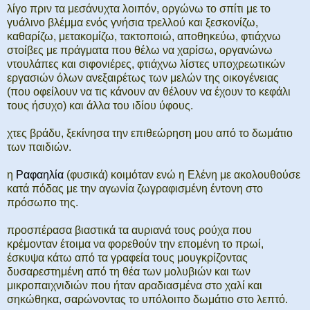
λίγο πριν τα μεσάνυχτα λοιπόν, οργώνω το σπίτι με το
γυάλινο βλέμμα ενός γνήσια τρελλού και ξεσκονίζω,
καθαρίζω, μετακομίζω, τακτοποιώ, αποθηκεύω, φτιάχνω
στοίβες με πράγματα που θέλω να χαρίσω, οργανώνω
ντουλάπες και σιφονιέρες, φτιάχνω λίστες υποχρεωτικών
εργασιών όλων ανεξαιρέτως των μελών της οικογένειας
(που οφείλουν να τις κάνουν αν θέλουν να έχουν το κεφάλι
τους ήσυχο) και άλλα του ιδίου ύφους.
χτες βράδυ, ξεκίνησα την επιθεώρηση μου από το δωμάτιο
των παιδιών.
η
Ραφαηλία
(φυσικά) κοιμόταν ενώ η Ελένη με ακολουθούσε
κατά πόδας με την αγωνία ζωγραφισμένη έντονη στο
πρόσωπο της.
προσπέρασα βιαστικά τα αυριανά τους ρούχα που
κρέμονταν έτοιμα να φορεθούν την επομένη το πρωί,
έσκυψα κάτω από τα γραφεία τους μουγκρίζοντας
δυσαρεστημένη από τη θέα των μολυβιών και των
μικροπαιχνιδιών που ήταν αραδιασμένα στο χαλί και
σηκώθηκα, σαρώνοντας το υπόλοιπο δωμάτιο στο λεπτό.