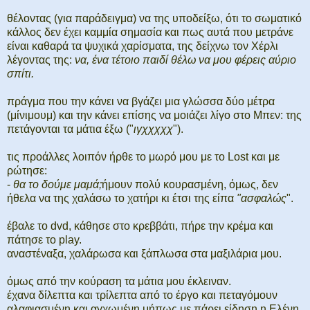
θέλοντας (για παράδειγμα) να της υποδείξω, ότι το σωματικό
κάλλος δεν έχει καμμία σημασία και πως αυτά που μετράνε
είναι καθαρά τα ψυχικά χαρίσματα, της δείχνω τον Χέρλι
λέγοντας της:
να, ένα τέτοιο παιδί θέλω να μου φέρεις αύριο
σπίτι.
πράγμα που την κάνει να βγάζει μια γλώσσα δύο μέτρα
(μίνιμουμ) και την κάνει επίσης να μοιάζει λίγο στο Μπεν: της
πετάγονται τα μάτια έξω ("
ιγχχχχχ
").
τις προάλλες λοιπόν ήρθε το μωρό μου με το Lost και με
ρώτησε:
-
θα το δούμε μαμά;
ήμουν πολύ κουρασμένη, όμως, δεν
ήθελα να της χαλάσω το χατήρι κι έτσι της είπα
"ασφαλώς
".
έβαλε το dvd, κάθησε στο κρεββάτι, πήρε την κρέμα και
πάτησε το play.
αναστέναξα, χαλάρωσα και ξάπλωσα στα μαξιλάρια μου.
όμως από την κούραση τα μάτια μου έκλειναν.
έχανα δίλεπτα και τρίλεπτα από το έργο και πεταγόμουν
αλαφιασμένη και αγχωμένη μήπως με πάρει είδηση η Ελένη