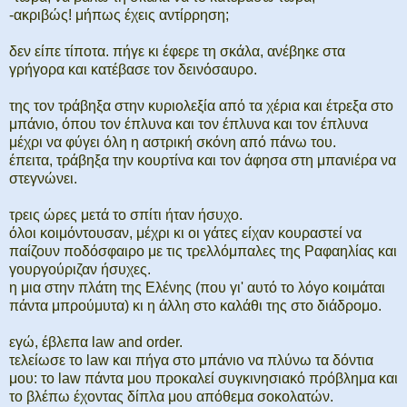
-ακριβώς! μήπως έχεις αντίρρηση;
δεν είπε τίποτα. πήγε κι έφερε τη σκάλα, ανέβηκε στα
γρήγορα και κατέβασε τον δεινόσαυρο.
της τον τράβηξα στην κυριολεξία από τα χέρια και έτρεξα στο
μπάνιο, όπου τον έπλυνα και τον έπλυνα και τον έπλυνα
μέχρι να φύγει όλη η αστρική σκόνη από πάνω του.
έπειτα, τράβηξα την κουρτίνα και τον άφησα στη μπανιέρα να
στεγνώνει.
τρεις ώρες μετά το σπίτι ήταν ήσυχο.
όλοι κοιμόντουσαν, μέχρι κι οι γάτες είχαν κουραστεί να
παίζουν ποδόσφαιρο με τις τρελλόμπαλες της Ραφαηλίας και
γουργούριζαν ήσυχες.
η μια στην πλάτη της Ελένης (που γι' αυτό το λόγο κοιμάται
πάντα μπρούμυτα) κι η άλλη στο καλάθι της στο διάδρομο.
εγώ, έβλεπα law and order.
τελείωσε το law και πήγα στο μπάνιο να πλύνω τα δόντια
μου: το law πάντα μου προκαλεί συγκινησιακό πρόβλημα και
το βλέπω έχοντας δίπλα μου απόθεμα σοκολατών.