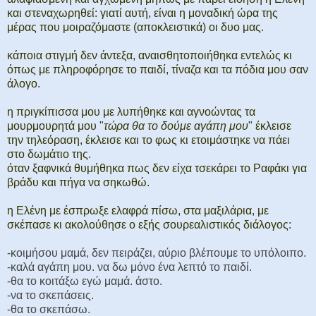
και στεναχωρηθεί: γιατί αυτή, είναι η μοναδική ώρα της
μέρας που μοιραζόμαστε (αποκλειστικά) οι δυο μας.
κάποια στιγμή δεν άντεξα, αναισθητοποιήθηκα εντελώς κι
όπως με πληροφόρησε το παιδί, τίναζα και τα πόδια μου σαν
άλογο.
η πριγκίπισσα μου με λυπήθηκε και αγνοώντας τα
μουρμουρητά μου "
τώρα θα το δούμε αγάπη μου
" έκλεισε
την τηλεόραση, έκλεισε και το φως κι ετοιμάστηκε να πάει
στο δωμάτιο της.
όταν ξαφνικά θυμήθηκα πως δεν είχα τσεκάρει το Ραφάκι για
βράδυ και πήγα να σηκωθώ.
η Ελένη με έσπρωξε ελαφρά πίσω, στα μαξιλάρια, με
σκέπασε κι ακολούθησε ο εξής σουρεαλιστικός διάλογος:
-κοιμήσου μαμά, δεν πειράζει, αύριο βλέπουμε το υπόλοιπο.
-καλά αγάπη μου. να δω μόνο ένα λεπτό το παιδί.
-θα το κοιτάξω εγώ μαμά. άστο.
-να το σκεπάσεις.
-θα το σκεπάσω.