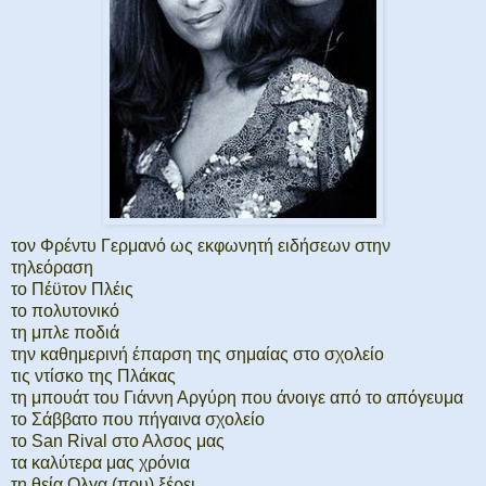
τον Φρέντυ Γερμανό ως εκφωνητή ειδήσεων στην
τηλεόραση
το Πέϋτον Πλέις
το πολυτονικό
τη μπλε ποδιά
την καθημερινή έπαρση της σημαίας στο σχολείο
τις ντίσκο της Πλάκας
τη μπουάτ του Γιάννη Αργύρη που άνοιγε από το απόγευμα
το Σάββατο που πήγαινα σχολείο
το San Rival στο Αλσος μας
τα καλύτερα μας χρόνια
τη θεία Ολγα (που) ξέρει