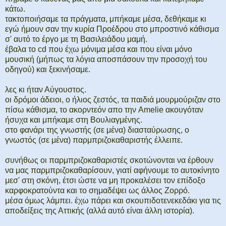
κάτω.
τακτοποιήσαμε τα πράγματα, μπήκαμε μέσα, δεθήκαμε κι
εγώ ήμουν σαν την κυρία Προέδρου στο μπροστινό κάθισμα
σ' αυτό το έργο με τη Βασιλειάδου μαμή.
έβαλα το cd που έχω μόνιμα μέσα και που είναι μόνο
μουσική (μήπως τα λόγια αποσπάσουν την προσοχή του
οδηγού) και ξεκινήσαμε.
λες κι ήταν Αύγουστος.
οι δρόμοι άδειοι, ο ήλιος ζεστός, τα παιδιά μουρμούριζαν στο
πίσω κάθισμα, το ακορντεόν απο την Amelie ακουγόταν
ήσυχα και μπήκαμε στη Βουλιαγμένης.
στο φανάρι της γνωστής (σε μένα) διασταύρωσης, ο
γνωστός (σε μένα) παρμπριζοκαθαριστής έλλειπε.
συνήθως οι παρμπριζοκαθαριστές σκοτώνονται να έρθουν
να μας παρμπριζοκαθαρίσουν, γιατί αφήνουμε το αυτοκίνητο
μεσ' στη σκόνη, έτσι ώστε να μη προκαλέσει τον επίδοξο
καρφοκρατούντα και το σημαδέψει ως άλλος Ζορρό.
μέσα όμως λάμπει. έχω πάρει και σκουπιδοτενεκεδάκι για τις
αποδείξεις της Αττικής (αλλά αυτό είναι άλλη ιστορία).