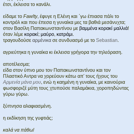
έτσι, έκλεισα το κανάλι.
είδαμε το
Fawlty
, έφυγε η Ελένη και ΄γω έπιασα πάλι το
κοντρόλ και που έπεσα η γυναίκα μες τα βαθιά μεσάνυχτα;
στον Βασίλη Παπακωνσταντίνου με
βαμμένα κορακί μαλλιά
!
όταν λέμε
κορακί
;
μαύρο
,
κατράμι
.
τραγουδούσε
αρμένικα
σε συνδυασμό με το
Sebastian
.
αγριεύτηκα η γυναίκα κι έκλεισα γρήγορα την τηλεόραση.
αποτέλεσμα;
είδα στον ύπνο μου τον Παπακωνσταντίνου και τον
Πλαστικό Αντρα να χορεύουν κάτω απ' τους ήχους του
Αρμενία μάνα μου
, ενώ η καημένη η γυναίκα, με καινούρια
φωσφοριζέ μύτη τους χτυπούσε παλαμάκια, χοροπηδώντας
γύρω γύρω.
ξύπνησα αλαφιασμένη.
η εκδίκηση της γυφτιάς;
καλά να πάθω!