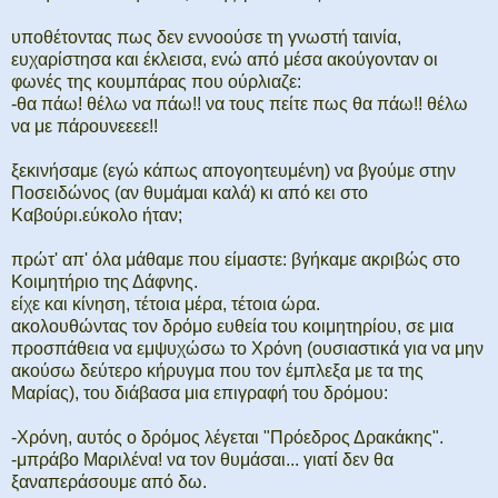
υποθέτοντας πως δεν εννοούσε τη γνωστή ταινία,
ευχαρίστησα και έκλεισα, ενώ από μέσα ακούγονταν οι
φωνές της κουμπάρας που ούρλιαζε:
-θα πάω! θέλω να πάω!! να τους πείτε πως θα πάω!! θέλω
να με πάρουνεεεε!!
ξεκινήσαμε (εγώ κάπως απογοητευμένη) να βγούμε στην
Ποσειδώνος (αν θυμάμαι καλά) κι από κει στο
Καβούρι.εύκολο ήταν;
πρώτ' απ' όλα μάθαμε που είμαστε: βγήκαμε ακριβώς στο
Κοιμητήριο της Δάφνης.
είχε και κίνηση, τέτοια μέρα, τέτοια ώρα.
ακολουθώντας τον δρόμο ευθεία του κοιμητηρίου, σε μια
προσπάθεια να εμψυχώσω το Χρόνη (ουσιαστικά για να μην
ακούσω δεύτερο κήρυγμα που τον έμπλεξα με τα της
Μαρίας), του διάβασα μια επιγραφή του δρόμου:
-Χρόνη, αυτός ο δρόμος λέγεται "Πρόεδρος Δρακάκης".
-μπράβο Μαριλένα! να τον θυμάσαι... γιατί δεν θα
ξαναπεράσουμε από δω.