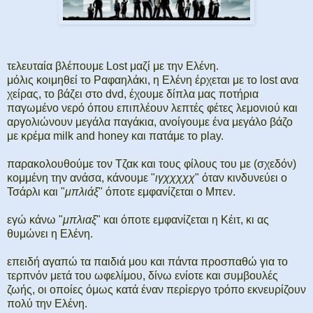
τελευταία βλέπουμε Lost μαζί με την Ελένη.
μόλις κοιμηθεί το Ραφαηλάκι, η Ελένη έρχεται με το lost ανα
χείρας, το βάζει στο dvd, έχουμε δίπλα μας ποτήρια
παγωμένο νερό όπου επιπλέουν λεπτές φέτες λεμονιού και
αργολιώνουν μεγάλα παγάκια, ανοίγουμε ένα μεγάλο βάζο
με κρέμα milk and honey και πατάμε το play.
παρακολουθούμε τον Τζακ και τους φίλους του με (σχεδόν)
κομμένη την ανάσα, κάνουμε "
ιγχχχχχ
" όταν κινδυνεύει ο
Τσάρλι και "
μπλιάξ
" όποτε εμφανίζεται ο Μπεν.
εγώ κάνω "
μπλιαξ
" και όποτε εμφανίζεται η Κέιτ, κι ας
θυμώνει η Ελένη.
επειδή αγαπώ τα παιδιά μου και πάντα προσπαθώ για το
τερπνόν μετά του ωφελίμου, δίνω ενίοτε και συμβουλές
ζωής, οι οποίες όμως κατά έναν περίεργο τρόπο εκνευρίζουν
πολύ την Ελένη.