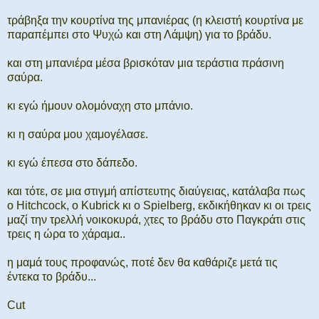
τράβηξα την κουρτίνα της μπανιέρας (η κλειστή κουρτίνα με
παραπέμπει στο Ψυχώ και στη Λάμψη) για το βράδυ.
και στη μπανιέρα μέσα βρισκόταν μια τεράστια πράσινη
σαύρα.
κι εγώ ήμουν ολομόναχη στο μπάνιο.
κι η σαύρα μου χαμογέλασε.
κι εγώ έπεσα στο δάπεδο.
και τότε, σε μια στιγμή απίστευτης διαύγειας, κατάλαβα πως
ο Hitchcock, ο Kubrick κι ο Spielberg, εκδικήθηκαν κι οι τρεις
μαζί την τρελλή νοικοκυρά, χτες το βράδυ στο Παγκράτι στις
τρεις η ώρα το χάραμα..
η μαμά τους προφανώς, ποτέ δεν θα καθάριζε μετά τις
έντεκα το βράδυ...
Cut