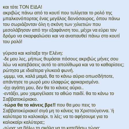
και τότε ΤΟΝ ΕΙΔΑ!
ακριβώς πάνω από το κουτί που τυλίγεται το ρολό της
μπαλκονόπορτας ένας μεγάλος δεινόσαυρος, όπου πάνω
του σωριάζονταν όλη η σκόνη των χιλιετιών που
μεσολάβησαν από την εξαφάνιση του, μέχρι να εύρει τον
δρόμο να σκαρφαλώσει και να αναπαυθεί πάνω στο κουτί
του ρολό!
γύρισα και κοίταξα την Ελένη:
-δε μου λες, μήπως θυμάσαι πόσους ακριβώς μήνες σου
λέω να κατεβάσεις αυτό το απολίθωμα και να το καθαρίσεις;
ρώτησα με ιδιαίτερα γλυκειά φωνή.
-μμμμ, ναι, καλά μαμά, θα το κάνω αύριο οπωσδήποτε,
απάντησε το μωρό μου ελαφρώς φρικαρισμένο.
-όχι αγάπη μου, δεν θα το κάνεις αύριο..
-εντάξει, μου χαμογέλασε το αθώο παιδί. θα το κάνω το
Σαββατοκύριακο.
-
τώρα θα το κάνεις βρε!!
που θα μου πεις το
Σαββατοκύριακο! σιγά μη το κάνεις τα Χριστούγεννα. 'ή
καλύτερα το καλοκαίρι. τι λές; να το αφήσουμε για το
καλοκαίρι καλύτερα;;
-τώρα; να βάλω τη σκάλα να το κατεβάσω τώρα;