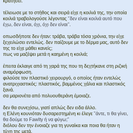
κρατήσει.
τέλειωσε με το στήθος και σειρά είχε η κοιλιά της, την οποία
κοιλιά τραβολογούσε λέγοντας
"δεν είναι κοιλιά αυτό που
έχω, δεν είναι, όχι, όχι δεν είναι".
οπωσδήποτε δεν ήταν: τράβα, τράβα τόσα χρόνια, την είχε
ξεχειλώσει εντελώς. δεν παίζουμε με το δέρμα μας, αυτό δεν
της το είχε μάθει κανείς;
πως να μαζέψει μετά η καημένη η κοιλιά;
έπειτα έκλαιγε από τη χαρά της που τη δεχτήκανε στη ριζική
αναμόρφωση.
φιλούσε τον πλαστικό χειρουργό, ο οποίος ήταν εντελώς
ανατριχιαστικός: πλαστικός, βαμμένος χάλια και πλαστικός
ξανά.
σα μαριονέτα από πολυουθεράνη έμοιαζε.
δεν θα συνεχίσω, γιατί απλώς δεν ειδα άλλο.
η Ελένη κουνιόταν δυσαρεστημένη κι έλεγε
"άντε, τι θα γίνει,
θα δούμε το Fawlty ή να φύγω;"
διόλου δεν την ένοιαζε για τη γυναίκα και ποια θα ήταν η
τύχη της μετά.