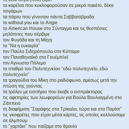
τα καρέλια που κυκλοφορούσαν σε μικρό πακέτο, δέκα
τσιγάρων
τα πάρτυ που γίνονταν πάντα Σαββατόβραδα
το without you και το Angie
το American House στο Σύνταγμα και τις θεσπέσιες
μηλόπιτες που σέρβιρε
τον Φυγάδα και τη Μάχη
το "Να η ευκαιρία"
τον Παύλο Σιδηρόπουλο στο Κύτταρο
τον Παναθηναϊκό στο Γουέμπλεϊ
τον Αγνωστο Πόλεμο
το σταθμό του Πολυτεχνείου "εδώ πολυτεχνείο, εδώ
πολυτεχνείο"
τα τραγούδια του Μίκη στο ραδιόφωνο, αμέσως μετά την
πτώση της χούντας
τα τρόλευ με εισιτήριο που έκοβε ο εισπράκτορας
τις αφετηρίες των λεωφορείων για Βούλα Βουλιαγμένη στο
Ζάππειο
τη διαφήμιση "Σαράφης στα Τρίκαλα, τώρα και στο Παρίσι"
τις γκοφρέτες που είχαν μέσα κάρτες, τις οποίες κολλούσαμε
σε άλμπουμ
το "χαρτάκι" που παίζαμε στο θρανίο