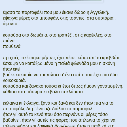
έχασα το πορτοφόλι που μου έκανε δώρο η Αγγελική.
έψαχνα μέρες στα μπουφάν, στις τσάντες, στα συρτάρια..
άφαντο.
κοιτούσα στα δωμάτια, στο τραπέζι, στις καρέκλες, στο
πιάνο.
πουθενά.
προχτές, σκέφτηκα μήπως έχει πέσει κάτω απ' το κρεββάτι.
έσκυψα να κοιτάξω: μόνο η παλιά φιλενάδα μου η σκόνη
ήταν εκεί.
βρήκε ευκαιρία να τρυπώσει σ' ένα σπίτι που έχει πια δύο
νοικοκυριά.
κοιτούσα και ξανακοιτούσα κι έτσι όπως ήμουν γονατισμένη,
κάθισα στο πάτωμα κι έβαλα τα κλάματα.
έκλαιγα κι έκλαιγα, ξανά και ξανά και δεν ήταν πια για το
πορτοφόλι, δε μ' ένοιαζε διόλου το πορτοφόλι.
ήταν γι' αυτό το κενό που όσο περνάνε οι μέρες τόσο
βαθαίνει, ήταν γι' αυτές τις φορές που άπλωνα το χέρι να
θυμόμουν
τηλεφωνήσω και ξαφνικά
, ήταν η παιδική κι η