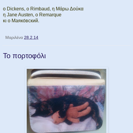
ο Dickens, ο Rimbaud, η Μάρω Δούκα
η Jane Austen, o Remarque
κι ο Маяко́вский.
Μαριλένα
28.2.14
Το πορτοφόλι