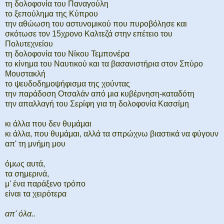
τη δολοφονία του Παναγούλη
το ξεπούλημα της Κύπρου
την αθώωση του αστυνομικού που πυροβόλησε και
σκότωσε τον 15χρονο Καλτεζά στην επέτειο του
Πολυτεχνείου
τη δολοφονία του Νίκου Τεμπονέρα
το κίνημα του Ναυτικού και τα βασανιστήρια στον Σπύρο
Μουστακλή
το ψευδοδημοψήφισμα της χούντας
την παράδοση Οτσαλάν από μια κυβέρνηση-καταδότη
την απαλλαγή του Σερίφη για τη δολοφονία Κασσίμη
κι άλλα που δεν θυμάμαι
κι άλλα, που θυμάμαι, αλλά τα σπρώχνω βιαστικά να φύγουν
απ' τη μνήμη μου
όμως αυτά,
τα σημερινά,
μ' ένα παράξενο τρόπο
είναι τα χειρότερα
απ' όλα..