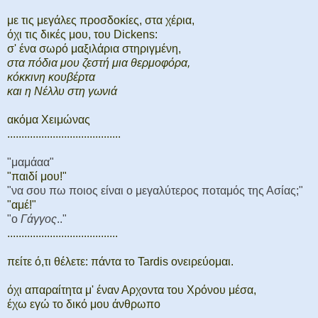
με τις μεγάλες προσδοκίες, στα χέρια,
όχι τις δικές μου, του Dickens:
σ' ένα σωρό μαξιλάρια στηριγμένη,
στα πόδια μου ζεστή μια θερμοφόρα,
κόκκινη κουβέρτα
και η Νέλλυ στη γωνιά
ακόμα Χειμώνας
........................................
"μαμάαα"
"παιδί μου!"
"να σου πω ποιος είναι ο μεγαλύτερος ποταμός της Ασίας;"
"αμέ!"
"ο
Γάγγος
.."
.......................................
πείτε ό,τι θέλετε: πάντα το Tardis ονειρεύομαι.
όχι απαραίτητα μ' έναν Αρχοντα του Χρόνου μέσα,
έχω εγώ το δικό μου άνθρωπο