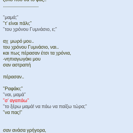
..............................
"μαμά;"
"τ' είναι πάλι;"
"του χρόνου Γυμνάσιο, ε;"
αχ μωρό μου..
του χρόνου Γυμνάσιο, ναι..
και πως πέρασαν έτσι τα χρόνια,
-νηπιαγωγάκι μου
σαν αστραπή
πέρασαν..
"Ραφάκι;"
"ναι, μαμά"
"σ' αγαπάω"
"το ξέρω μαμά! να πάω να παίξω τώρα;"
"να πας!"
σαν ανάσα γρήγορα,