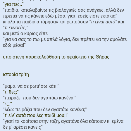
"για πες.."
"παιδιά, καταλαβαίνω τις βιολογικές σας ανάγκες, αλλά δεν
πρέπει να τις κάνετε εδώ μέσα, γιατί εσείς είστε εκτάκια"
κι όλα τα παιδιά απόρησαν και ρωτούσαν
"τι είναι αυτό"
και
"
τι εννοείτε;"
και μετά ο κύριος είπε
"για να σας το πω με απλά λόγια, δεν πρέπει να την αμολάτε
εδώ μέσα!"
υπό στενή παρακολούθηση το ηφαίστειο της Θήρας!
ιστορία τρίτη
"μαμά, να σε ρωτήσω κάτι;"
"τι θες;"
"πειράζει που δεν αγαπάω κανένα;"
"ε;;;"
"λέω: πειράζει που δεν αγαπάω κανένα;"
"τ' είν' αυτά που λες παιδί μου;!"
"γιατί τα κορίτσια στην τάξη, αγαπάνε όλα κάποιον κι εμένα
δε μ' αρέσει κανείς"