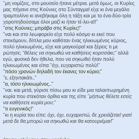
"μη νομίζεις, στο μουσείο ήτανε μέτρια. μετά όμως, οι Κυρίες
μας πήγανε στις Κούνιες στο Σύνταγμα! είχε κι ένα μεγάλο
τραμπολίνο κι ανεβήκαμε όλη η τάξη και με το ένα-δύο-τρία
χοροπηδούσαμε όλοι μαζί κι ήταν τέ-λει-α!!"
"στις Κούνιες; μπράβο στις Κυρίες!"
"ναι και στο λεωφορείο είχε πολύ κόσμο κι εκεί που
στεκόμουν, δίπλα μου καθόταν ένας ηλικιωμένος κύριος,
πολύ ηλικιωμένος, είχε και μαγκούρα! και ξέρεις τι με
ρώτησε;
"θέλεις να σηκωθώ να καθήσεις κοριτσάκι;"
αλλά
εγώ, φυσικά δεν ήθελα, που να σηκωθεί ήταν πολύ
ηλικιωμένος και είπα "όχι, ευχαριστώ πολύ!"
"πόσο χρονών δηλαδή τον έκανες τον κύριο;"
"ε, εξηντακάτι.."
"α,
τόσο
ηλικιωμένος.."
"ναι. και μετά, γύρισε πίσω μου κι είδε μια ταλαιπωρημένη
κυρία που στεκόταν όρθια και της είπε
"μήπως θέλετε εσείς
να καθήσετε κυρία μου;"
"τι ευγενικός!"
"κι η κυρία του είπε:
όχι, όχι, ευχαριστώ, δε χρειάζεται! γιατί
μετά δε θα μπορώ να σηκωθώ και θα κατουριέμαι!
"