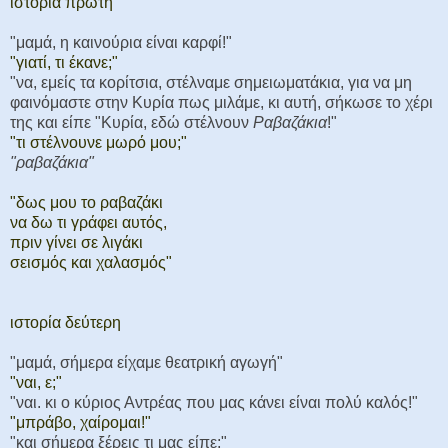
ιστορία πρώτη
"μαμά, η καινούρια είναι καρφί!"
"γιατί, τι έκανε;"
"να, εμείς τα κορίτσια, στέλναμε σημειωματάκια, για να μη
φαινόμαστε στην Κυρία πως μιλάμε, κι αυτή, σήκωσε το χέρι
της και είπε "Κυρία, εδώ στέλνουν
Ραβαζάκια
!"
"τι στέλνουνε μωρό μου;"
"ραβαζάκια"
"δως μου το ραβαζάκι
να δω τι γράφει αυτός,
πριν γίνει σε λιγάκι
σεισμός και χαλασμός"
ιστορία δεύτερη
"μαμά, σήμερα είχαμε θεατρική αγωγή"
"ναι, ε;"
"ναι. κι ο κύριος Αντρέας που μας κάνει είναι πολύ καλός!"
"μπράβο, χαίρομαι!"
"και σήμερα ξέρεις τι μας είπε;"