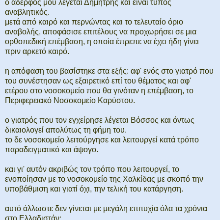
ο αδερφός μου λέγεται Δημήτρης και είναι τύπος
αναβλητικός.
μετά από καιρό και περνώντας και το τελευταίο όριο
αναβολής, αποφάσισε επιτέλους να προχωρήσει σε μια
ορθοπεδική επέμβαση, η οποία έπρεπε να έχει ήδη γίνει
πριν αρκετό καιρό.
η απόφαση του βασίστηκε στα εξής: αφ' ενός στο γιατρό που
του συνέστησαν ως εξαιρετικό επί του θέματος και αφ'
ετέρου στο νοσοκομείο που θα γινόταν η επέμβαση, το
Περιφερειακό Νοσοκομείο Καρύστου.
ο γιατρός που τον εγχείρησε λέγεται Βόσσος και όντως
δικαιολογεί απολύτως τη φήμη του.
το δε νοσοκομείο λειτούργησε και λειτουργεί κατά τρόπο
παραδειγματικό και άψογο.
και γι' αυτόν ακριβώς τον τρόπο που λειτουργεί, το
ενοποίησαν με το νοσοκομείο της Χαλκίδας με σκοπό την
υποβάθμιση και γιατί όχι, την τελική του κατάργηση.
αυτό άλλωστε δεν γίνεται με μεγάλη επιτυχία όλα τα χρόνια
στο Ελλαδιστάν;