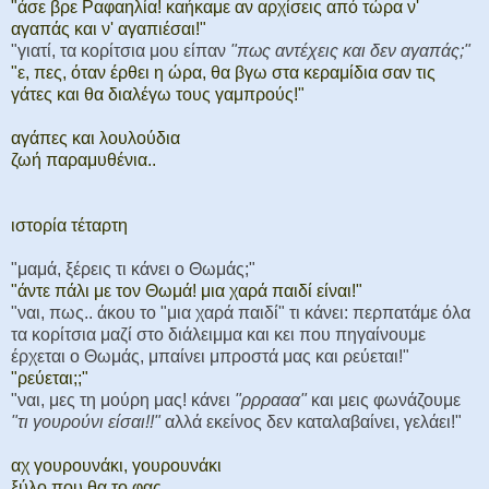
"άσε βρε Ραφαηλία! καήκαμε αν αρχίσεις από τώρα ν'
αγαπάς και ν' αγαπιέσαι!"
"γιατί, τα κορίτσια μου είπαν
"πως αντέχεις και δεν αγαπάς;"
"ε, πες, όταν έρθει η ώρα, θα βγω στα κεραμίδια σαν τις
γάτες και θα διαλέγω τους γαμπρούς!"
αγάπες και λουλούδια
ζωή παραμυθένια..
ιστορία τέταρτη
"μαμά, ξέρεις τι κάνει ο Θωμάς;"
"άντε πάλι με τον Θωμά! μια χαρά παιδί είναι!"
"ναι, πως.. άκου το "μια χαρά παιδί" τι κάνει: περπατάμε όλα
τα κορίτσια μαζί στο διάλειμμα και κει που πηγαίνουμε
έρχεται ο Θωμάς, μπαίνει μπροστά μας και ρεύεται!"
"ρεύεται;;"
"ναι, μες τη μούρη μας! κάνει
"ρρρααα"
και μεις φωνάζουμε
"τι γουρούνι είσαι!!"
αλλά εκείνος δεν καταλαβαίνει, γελάει!"
αχ γουρουνάκι, γουρουνάκι
ξύλο που θα το φας..