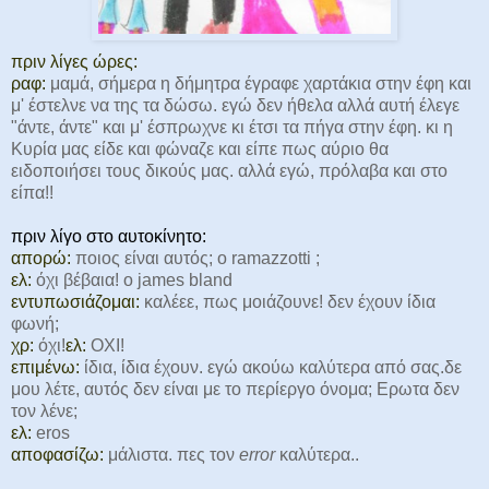
πριν λίγες ώρες:
ραφ:
μαμά, σήμερα η δήμητρα έγραφε χαρτάκια στην έφη και
μ' έστελνε να της τα δώσω. εγώ δεν ήθελα αλλά αυτή έλεγε
"άντε, άντε" και μ' έσπρωχνε κι έτσι τα πήγα στην έφη. κι η
Κυρία μας είδε και φώναζε και είπε πως αύριο θα
ειδοποιήσει τους δικούς μας. αλλά εγώ, πρόλαβα και στο
είπα!!
πριν λίγο στο αυτοκίνητο:
απορώ:
ποιος είναι αυτός; ο ramazzotti ;
ελ:
όχι βέβαια! ο james bland
εντυπωσιάζομαι:
καλέεε, πως μοιάζουνε! δεν έχουν ίδια
φωνή;
χρ:
όχι!
ελ:
ΟΧΙ!
επιμένω:
ίδια, ίδια έχουν. εγώ ακούω καλύτερα από σας.
δε
μου λέτε, αυτός δεν είναι με το περίεργο όνομα; Ερωτα δεν
τον λένε;
ελ:
eros
αποφασίζω:
μάλιστα. πες τον
error
καλύτερα..