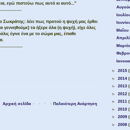
εια, εγώ πιστεύω πως αυτό κι αυτό..."
Αυγού
...................
Ιουλίο
ι ο Σωκράτης: λέει πως προτού η ψυχή μας έρθει
Ιουνίο
ι γεννηθούμε) τα ήξερε όλα (η ψυχή), είχε όλες
Μαΐου
μόλις έγινε ένα με το σώμα μας, έπαθε
Απριλ
α.
Μαρτί
....................
Φεβρο
Ιανουα
►
2015
►
2014
►
2013
►
2012
►
2011
Αρχική σελίδα
Παλαιότερη Ανάρτηση
►
2010
►
2009
►
2008