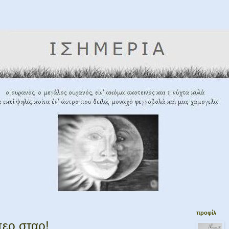
προφίλ
ερ σταρ!