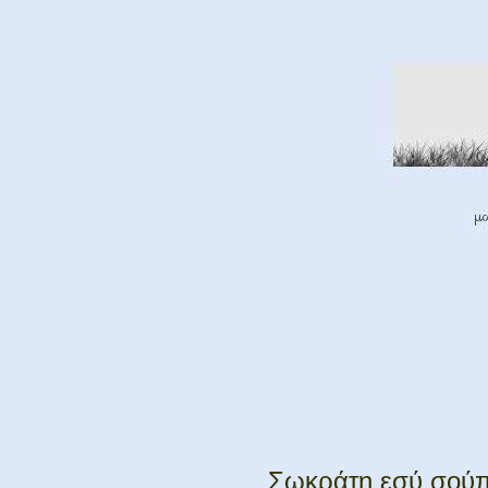
Σωκράτη εσύ σούπ