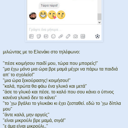
μιλώντας με το Ελενάκι στο τηλέφωνο:
"πέσε κοιμήσου παιδί μου, τώρα που μπορείς!"
"μα έχω μόνο μια ώρα βρε μαμά μέχρι να πάρω τα παιδιά
απ' το σχολείο!"
"μια ώρα ξεκούρασης! κοιμήσου!"
"καλά, πρώτα θα φάω ένα γλυκό και μετά"
"άσε το γλυκό και πέσε. το καλό που σου κάνει ο ύπνος
κανένα γλυκό δεν το κάνει"
"το 'χω βγάλει το γλυκάκι κι έχει ζεσταθεί. εδώ το 'χω δίπλα
μου"
"άντε καλά, μην αργείς"
"είναι μικρούλι βρε μαμά, σιγά!"
"ε άμα είναι μικρούλι.."