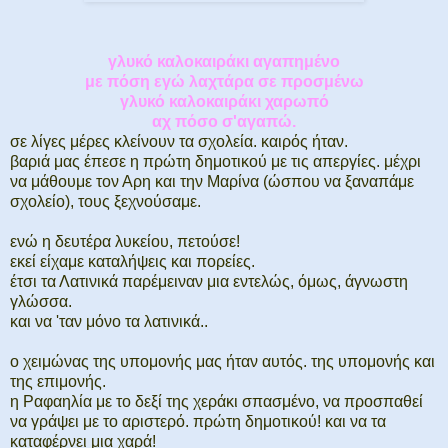
γλυκό καλοκαιράκι αγαπημένο
με πόση εγώ λαχτάρα σε προσμένω
γλυκό καλοκαιράκι χαρωπό
αχ πόσο σ'αγαπώ.
σε λίγες μέρες κλείνουν τα σχολεία. καιρός ήταν.
βαριά μας έπεσε η πρώτη δημοτικού με τις απεργίες. μέχρι
να μάθουμε τον Αρη και την Μαρίνα (ώσπου να ξαναπάμε
σχολείο), τους ξεχνούσαμε.
ενώ η δευτέρα λυκείου, πετούσε!
εκεί είχαμε καταλήψεις και πορείες.
έτσι τα Λατινικά παρέμειναν μια εντελώς, όμως, άγνωστη
γλώσσα.
και να 'ταν μόνο τα λατινικά..
ο χειμώνας της υπομονής μας ήταν αυτός. της υπομονής και
της επιμονής.
η Ραφαηλία με το δεξί της χεράκι σπασμένο, να προσπαθεί
να γράψει με το αριστερό. πρώτη δημοτικού! και να τα
καταφέρνει μια χαρά!