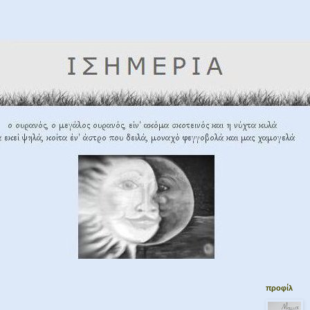
προφίλ