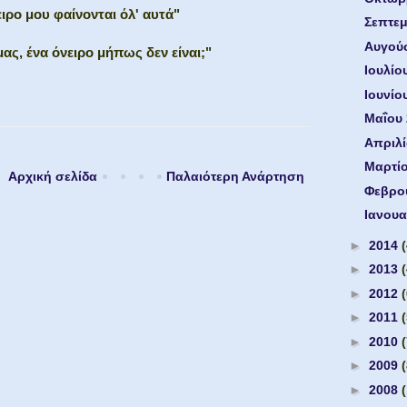
ιρο μου φαίνονται όλ' αυτά"
Σεπτε
Αυγού
μας, ένα όνειρο μήπως δεν είναι;"
Ιουλίο
Ιουνίο
Μαΐου
Απριλ
Μαρτί
Αρχική σελίδα
Παλαιότερη Ανάρτηση
Φεβρο
Ιανουα
►
2014
►
2013
►
2012
►
2011
►
2010
►
2009
►
2008