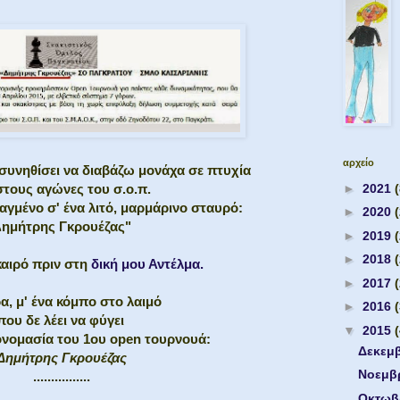
αρχείο
 συνηθίσει να διαβάζω μονάχα σε πτυχία
►
2021
(
στους αγώνες του σ.ο.π.
αγμένο σ' ένα λιτό, μαρμάρινο σταυρό:
►
2020
ημήτρης Γκρουέζας"
►
2019
►
2018
καιρό πριν στη
δική μου Αντέλμα.
►
2017
α, μ' ένα κόμπο στο λαιμό
►
2016
που δε λέει να φύγει
▼
2015
ονομασία του 1ου open τουρνουά:
Δεκεμ
Δημήτρης Γκρουέζας
Νοεμβ
................
Οκτωβ