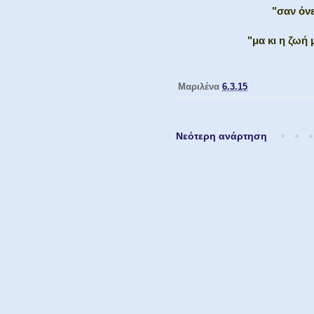
"σαν όνε
"μα κι η ζωή 
Μαριλένα
6.3.15
Νεότερη ανάρτηση