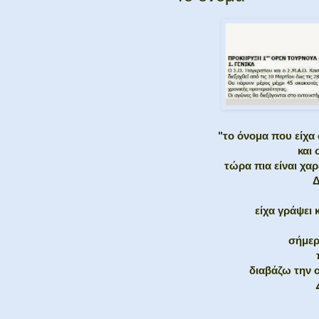
"το όνομα που είχα
και 
τώρα πια είναι χαρ
Δ
είχα γράψει 
σήμερ
διαβάζω την 